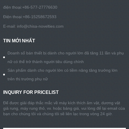
điện thoại:
+86-577-27776630
Điện thoại:
+86-15258672593
E-mail:
info@chisa-novelties.com
TIN MỚI NHẤT
Doanh số bán thiết bị dành cho người lớn đã tăng 11 lần và phụ
nữ có thể trở thành người tiêu dùng chính
Sản phẩm dành cho người lớn có tiềm năng tăng trưởng lớn
trên thị trường phụ nữ
INQUIRY FOR PRICELIST
Để được giải đáp thắc mắc về máy kích thích âm vật, dương vật
giả rung, máy rung thỏ, vv. hoặc bảng giá, vui lòng để lại email của
bạn cho chúng tôi và chúng tôi sẽ liên lạc trong vòng 24 giờ.