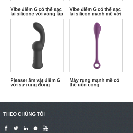
Vibe điểm G có thể sạc
Vibe điểm G có thể sạc
lại silicone với vòng lặp
lại silicon mạnh mẽ với
vòng lặp và con thỏ
Pleaser âm vật điểm G
Máy rung mạnh mẽ có
với sự rung động
thể uốn cong
mạnh mẽ Oem / Nhãn
hiệu riêng
THEO CHÚNG TÔI