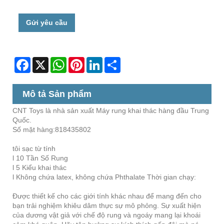
Gửi yêu cầu
Facebook
X
WhatsApp
Pinterest
LinkedIn
Share
Mô tả Sản phẩm
CNT Toys là nhà sản xuất Máy rung khai thác hàng đầu Trung
Quốc.
Số mặt hàng:818435802
tôi sạc từ tính
l 10 Tần Số Rung
l 5 Kiểu khai thác
l Không chứa latex, không chứa Phthalate Thời gian chạy:
Được thiết kế cho các giới tính khác nhau để mang đến cho
bạn trải nghiệm khiêu dâm thực sự mô phỏng. Sự xuất hiện
của dương vật giả với chế độ rung và ngoáy mang lại khoái