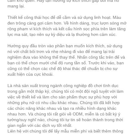
cảm khó quên. Hãy tận hưởng sự kích thích gấp đôi mà nó
mang lại.
Thiết kế công thái học để dễ cầm và sử dụng linh hoạt. Màu
đen trông càng gợi cảm hơn. Về hình dáng, trục lượn sóng mở
rộng phạm vi kích thích và kết cấu hình sọc phía trên làm tăng
lực ma sát, tạo nên sự kỳ diệu và lạ thường hơn cảm xúc.
Hướng quy đầu tròn vào phần bạn muốn kích thích, sử dụng
nó với chất bôi trơn và nhẹ nhàng đi vào để mang lại trải
nghiệm đưa vào không thể thay thế. Nhấn công tắc trên đế và
bạn có thể chọn mười chế độ rung tần số. Trước khi vào, bạn
cũng có thể chọn các chế độ khai thác để chuẩn bị cho sự
xuất hiện của cực khoái.
Là nhà sản xuất trong ngành công nghiệp đồ chơi tình dục
trong gần một thập kỷ, chúng tôi có một đội ngũ tuyệt vời làm
việc về thiết kế và làm cho sản phẩm thực sự phù hợp với
những phụ nữ có nhu cầu khác nhau. Chúng tôi đã kết hợp
các chức năng khác nhau và tạo ra nhiều hình dạng khác
nhau hơn. Và chúng tôi rất giỏi về ODM, miễn là có bất kỳ ý
tưởng/suy nghĩ nào, chúng tôi tự tin sẽ hoàn thành trong thời
gian ngắn với các dịch vụ tốt nhất.
Liên hệ với chúng tôi để lấy mẫu miễn phí và biết thêm thông