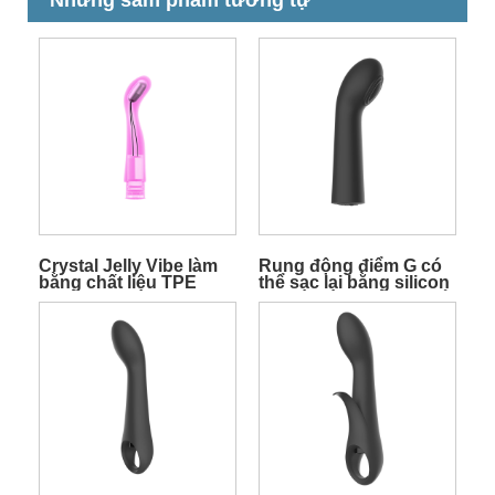
Những sảm phẩm tương tự
Crystal Jelly Vibe làm
Rung động điểm G có
bằng chất liệu TPE
thể sạc lại bằng silicon
với độ rung sâu có thể
nghe được